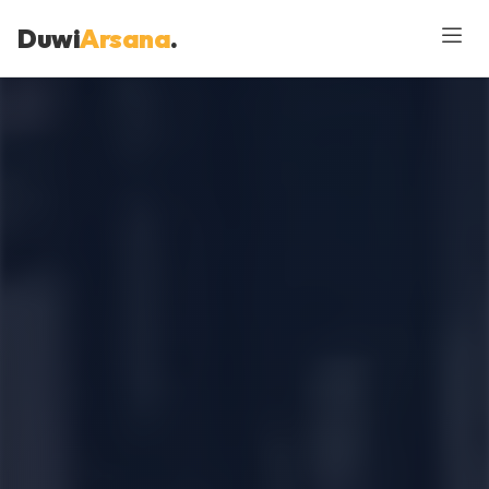
Duwi
Arsana
.