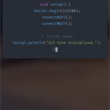
void
setup
() {

Serial
.
begin
(115200);

connectWiFi
();

connectMQTT
();

// System ready.
Serial
.
println
(
"IoT Core Initialized."
);

}