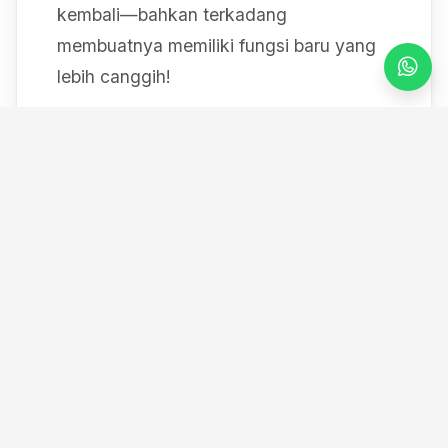
kembali—bahkan terkadang
membuatnya memiliki fungsi baru yang
lebih canggih!
Mulai dari bereksperimen dengan sistem
IoT berbasis Arduino, membedah mesin,
hingga merancang modul
custom
, saya
selalu mendokumentasikan setiap
eksperimen "gila" saya melalui blog ini
serta kanal YouTube saya. Selamat
datang di ruang kerja *out-of-the-box*
saya!