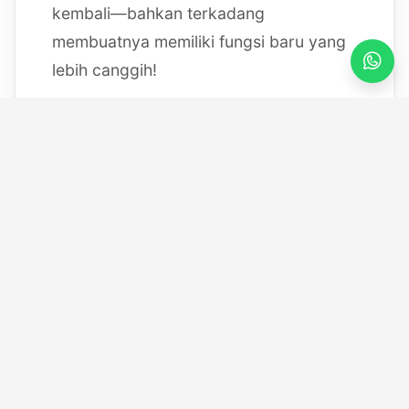
kembali—bahkan terkadang
membuatnya memiliki fungsi baru yang
lebih canggih!
Mulai dari bereksperimen dengan
sistem IoT berbasis Arduino, membedah
mesin, hingga merancang modul
custom
, saya selalu
mendokumentasikan setiap eksperimen
"gila" saya melalui blog ini serta kanal
YouTube saya. Selamat datang di ruang
kerja *out-of-the-box* saya!