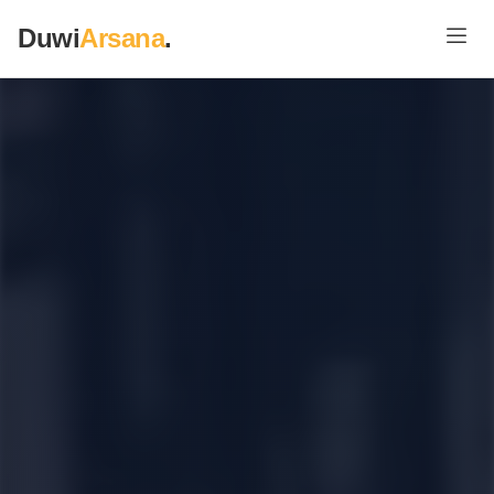
Duwi
Arsana
.