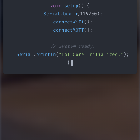
void
setup
() {

Serial
.
begin
(115200);

connectWiFi
();

connectMQTT
();

// System ready.
Serial
.
println
(
"IoT Core Initialized."
);

}