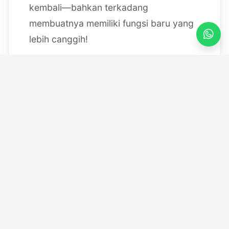
kembali—bahkan terkadang
membuatnya memiliki fungsi baru yang
lebih canggih!
Mulai dari bereksperimen dengan
sistem IoT berbasis Arduino, membedah
mesin, hingga merancang modul
custom
, saya selalu
mendokumentasikan setiap eksperimen
"gila" saya melalui blog ini serta kanal
YouTube saya. Selamat datang di ruang
kerja *out-of-the-box* saya!