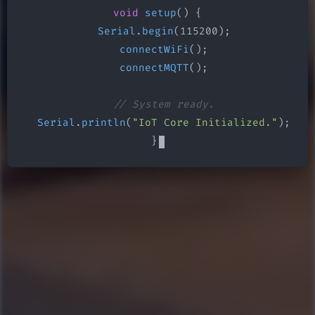
void
setup
() {

Serial
.
begin
(115200);

connectWiFi
();

connectMQTT
();

// System ready.
Serial
.
println
(
"IoT Core Initialized."
);

}