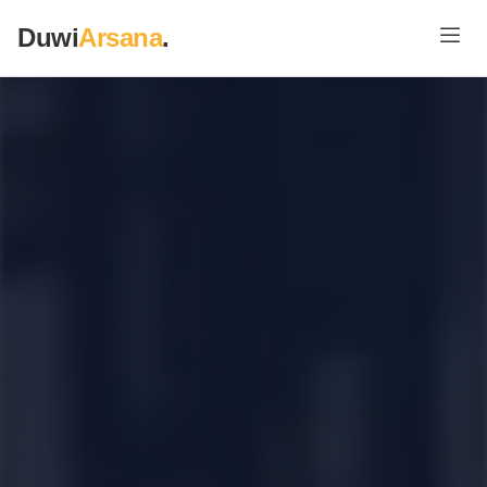
Duwi
Arsana
.