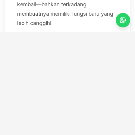
kembali—bahkan terkadang
membuatnya memiliki fungsi baru yang
lebih canggih!
Mulai dari bereksperimen dengan sistem
IoT berbasis Arduino, membedah mesin,
hingga merancang modul
custom
, saya
selalu mendokumentasikan setiap
eksperimen "gila" saya melalui blog ini
serta kanal YouTube saya. Selamat
datang di ruang kerja *out-of-the-box*
saya!