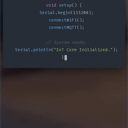
void
setup
() {

Serial
.
begin
(115200);

connectWiFi
();

connectMQTT
();

// System ready.
Serial
.
println
(
"IoT Core Initialized."
);

}