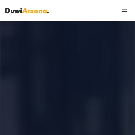
Duwi
Arsana
.