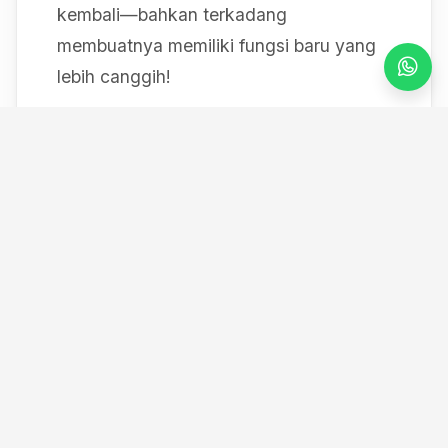
kembali—bahkan terkadang
membuatnya memiliki fungsi baru yang
lebih canggih!
Mulai dari bereksperimen dengan sistem
IoT berbasis Arduino, membedah mesin,
hingga merancang modul
custom
, saya
selalu mendokumentasikan setiap
eksperimen "gila" saya melalui blog ini
serta kanal YouTube saya. Selamat
datang di ruang kerja *out-of-the-box*
saya!