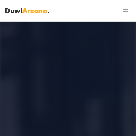
Duwi
Arsana
.