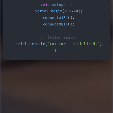
void
setup
() {

Serial
.
begin
(115200);

connectWiFi
();

connectMQTT
();

// System ready.
Serial
.
println
(
"IoT Core Initialized."
);

}