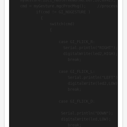
   myGesture.I2C1_MasterRead(md.buf,26,0x42); //Th
   cmd = myGesture.mgcProcMsg();     //process the
          if(cmd != GI_NOGESTURE )

            {

                switch(cmd)

                {

                    case GI_FLICK_R:

                      Serial.println("RIGHT");

                      digitalWrite(led2,HIGH);

                        break;

                    case GI_FLICK_L:

                        Serial.println("LEFT");

                        digitalWrite(led2,LOW);

                        break;

                    case GI_FLICK_D:

                     Serial.println("DOWN");

                     digitalWrite(led,LOW);

                        break;
