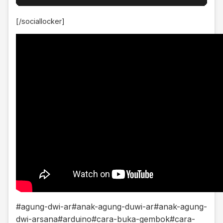
[/sociallocker]
#agung-dwi-ar
#anak-agung-duwi-ar
#anak-agung-
dwi-arsana
#arduino
#cara-buka-gembok
#cara-