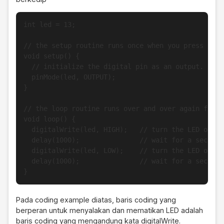
int led = 13;

// the setup routine runs once when you press reset
void setup() {                

  // initialize the digital pin as an output.

  pinMode(led, OUTPUT);     

}

// the loop routine runs over and over again foreve
void loop() {

  digitalWrite(led, HIGH);   // turn the LED on (H
  delay(1000);               // wait for a second

  digitalWrite(led, LOW);    // turn the LED off b
  delay(1000);               // wait for a second

}
Pada coding example diatas, baris coding yang
berperan untuk menyalakan dan mematikan LED adalah
baris coding yang mengandung kata digitalWrite.