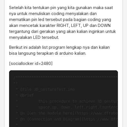
Setelah kita tentukan pin yang kita gunakan maka saat
nya untuk menuliskan coding menyalakan dan
mematikan pin led tersebut pada bagian coding yang
akan mencetak karakter RIGHT, LEFT, UP dan DOWN
tergantung dari gerakan yang akan kalian inginkan untuk
menyalakan LED tersebut.
Berikut ini adalah list program lengkap nya dan kalian
bisa langsung terapkan di arduino kalian.
[sociallocker id=2480]
/**************************************************
*!

 * @file 3D_GestureTest.ino

 * @brief 

 *         this procedure to achieve 3D gesture re
 *         space,up, down, left,right,Counterclock
 * @n [Get the module here](https://www.dfrobot.co
 * @n [Connection and Diagram](https://www.dfrobot
 *
