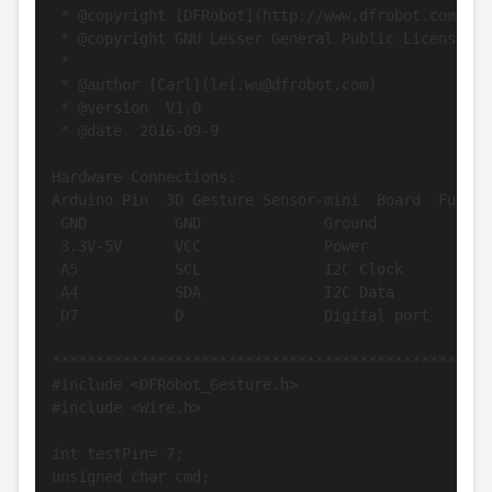
 * @copyright [DFRobot](http://www.dfrobot.com), 20
 * @copyright GNU Lesser General Public License

 *

 * @author [Carl](lei.wu@dfrobot.com)

 * @version  V1.0

 * @date  2016-09-9

Hardware Connections:

Arduino Pin  3D Gesture Sensor-mini  Board  Functio
 GND          GND              Ground

 3.3V-5V      VCC              Power

 A5           SCL              I2C Clock

 A4           SDA              I2C Data

 D7           D                Digital port

***************************************************
#include <DFRobot_Gesture.h>

#include <Wire.h>

int testPin= 7;

unsigned char cmd;
