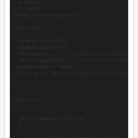
int led=8;

int led2=9;

DFRobot_Gesture myGesture;

void setup()

{

  pinMode(led,OUTPUT);

  pinMode(led2,OUTPUT);

  Wire.begin();        // join i2c bus (address op
  Serial.begin(9600);  // start serial for output

 pinMode(testPin, INPUT);  

 Serial.write("3D Gesture sensor is now running...
}

void loop()

{

  if(digitalRead(testPin)==0)

  {
