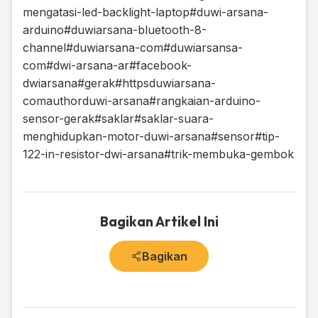
mengatasi-led-backlight-laptop
#duwi-arsana-
arduino
#duwiarsana-bluetooth-8-
channel
#duwiarsana-com
#duwiarsansa-
com
#dwi-arsana-ar
#facebook-
dwiarsana
#gerak
#httpsduwiarsana-
comauthorduwi-arsana
#rangkaian-arduino-
sensor-gerak
#saklar
#saklar-suara-
menghidupkan-motor-duwi-arsana
#sensor
#tip-
122-in-resistor-dwi-arsana
#trik-membuka-gembok
Bagikan Artikel Ini
Bagikan