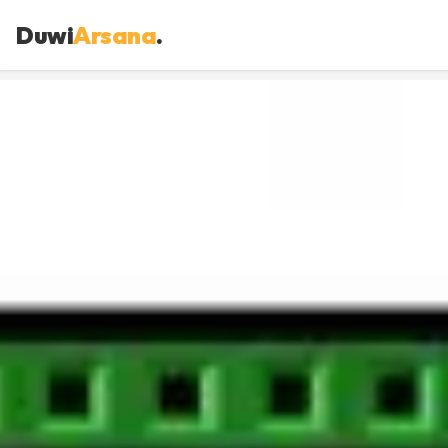
Duwi
Arsana
.