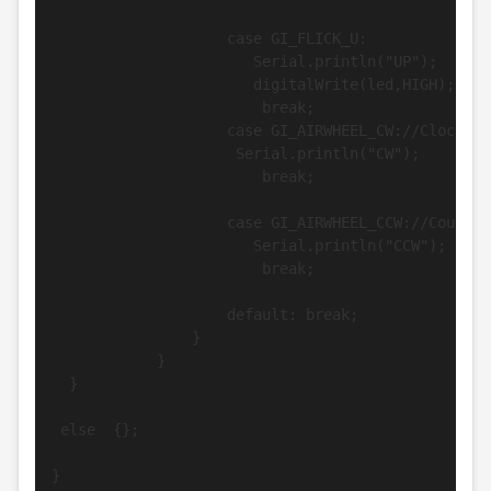
                    case GI_FLICK_U:

                       Serial.println("UP");

                       digitalWrite(led,HIGH);

                        break;

                    case GI_AIRWHEEL_CW://Clockwis
                     Serial.println("CW");

                        break;

                    case GI_AIRWHEEL_CCW://Counter
                       Serial.println("CCW");

                        break;

                    default: break;

                }

            }

  }

 else  {};

}