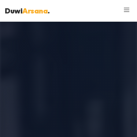
Duwi
Arsana
.