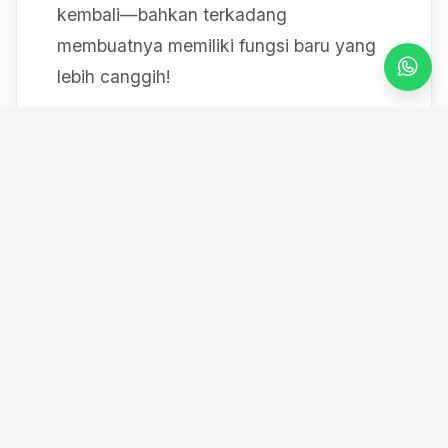
kembali—bahkan terkadang
membuatnya memiliki fungsi baru yang
lebih canggih!
Mulai dari bereksperimen dengan sistem
IoT berbasis Arduino, membedah mesin,
hingga merancang modul
custom
, saya
selalu mendokumentasikan setiap
eksperimen "gila" saya melalui blog ini
serta kanal YouTube saya. Selamat
datang di ruang kerja *out-of-the-box*
saya!