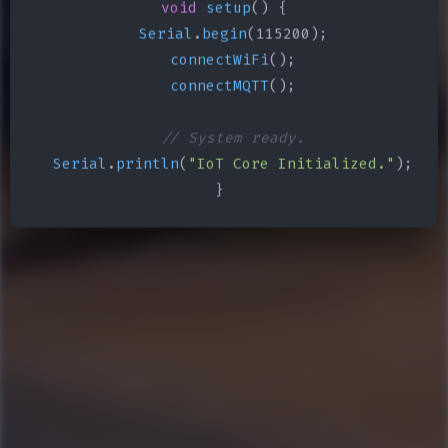
void
setup
() {

Serial
.
begin
(115200);

connectWiFi
();

connectMQTT
();

// System ready.
Serial
.
println
(
"IoT Core Initialized."
);

}