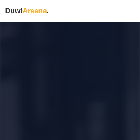
Duwi
Arsana
.