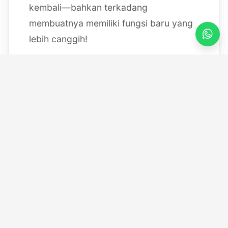
kembali—bahkan terkadang
membuatnya memiliki fungsi baru yang
lebih canggih!
Mulai dari bereksperimen dengan
sistem IoT berbasis Arduino, membedah
mesin, hingga merancang modul
custom
, saya selalu
mendokumentasikan setiap eksperimen
"gila" saya melalui blog ini serta kanal
YouTube saya. Selamat datang di ruang
kerja *out-of-the-box* saya!