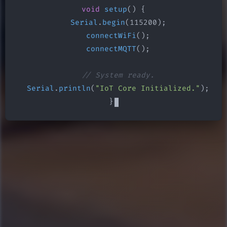
void
setup
() {

Serial
.
begin
(115200);

connectWiFi
();

connectMQTT
();

// System ready.
Serial
.
println
(
"IoT Core Initialized."
);

}