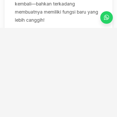
kembali—bahkan terkadang
membuatnya memiliki fungsi baru yang
lebih canggih!
Mulai dari bereksperimen dengan sistem
IoT berbasis Arduino, membedah mesin,
hingga merancang modul
custom
, saya
selalu mendokumentasikan setiap
eksperimen "gila" saya melalui blog ini
serta kanal YouTube saya. Selamat
datang di ruang kerja *out-of-the-box*
saya!