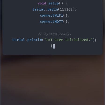
void
setup
() {

Serial
.
begin
(115200);

connectWiFi
();

connectMQTT
();

// System ready.
Serial
.
println
(
"IoT Core Initialized."
);

}