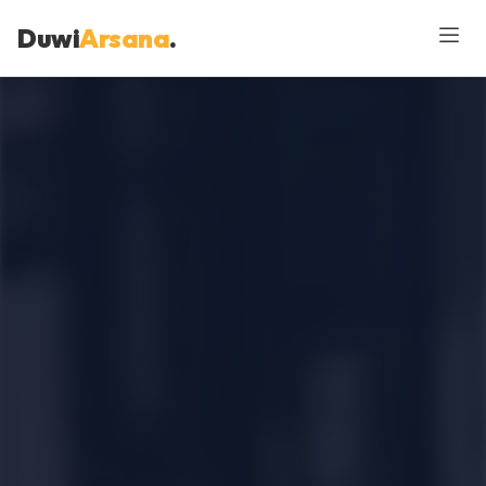
Duwi
Arsana
.