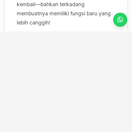
kembali—bahkan terkadang
membuatnya memiliki fungsi baru yang
lebih canggih!
Mulai dari bereksperimen dengan sistem
IoT berbasis Arduino, membedah mesin,
hingga merancang modul
custom
, saya
selalu mendokumentasikan setiap
eksperimen "gila" saya melalui blog ini
serta kanal YouTube saya. Selamat
datang di ruang kerja *out-of-the-box*
saya!