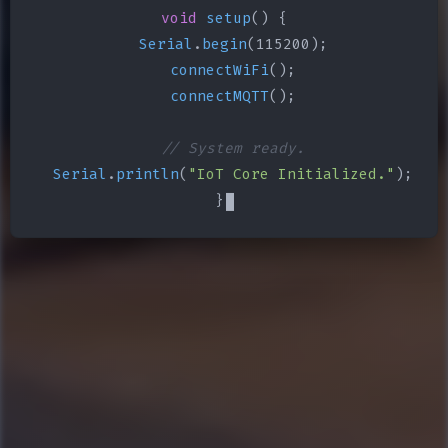
void
setup
() {

Serial
.
begin
(115200);

connectWiFi
();

connectMQTT
();

// System ready.
Serial
.
println
(
"IoT Core Initialized."
);

}