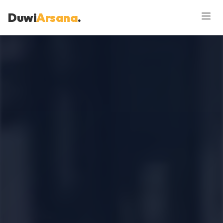
Duwi
Arsana
.