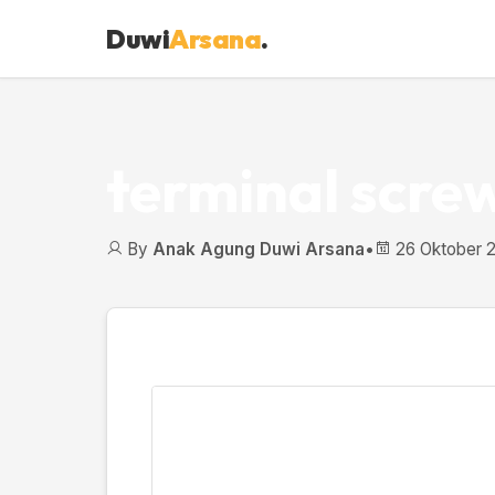
Duwi
Arsana
.
terminal scre
By
Anak Agung Duwi Arsana
•
26 Oktober 