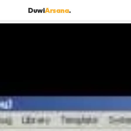
Duwi
Arsana
.