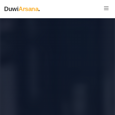
Duwi
Arsana
.