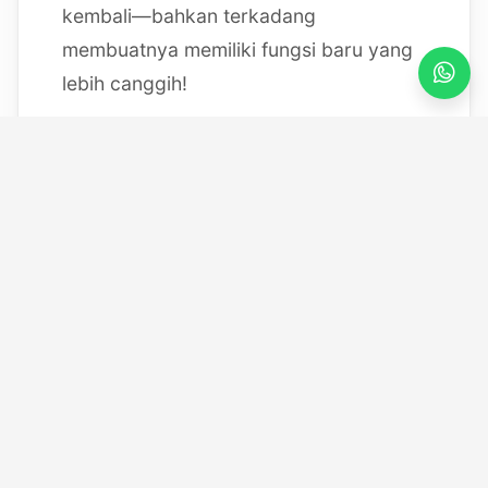
kembali—bahkan terkadang
membuatnya memiliki fungsi baru yang
lebih canggih!
Mulai dari bereksperimen dengan
sistem IoT berbasis Arduino, membedah
mesin, hingga merancang modul
custom
, saya selalu
mendokumentasikan setiap eksperimen
"gila" saya melalui blog ini serta kanal
YouTube saya. Selamat datang di ruang
kerja *out-of-the-box* saya!