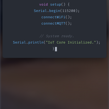
void
setup
() {

Serial
.
begin
(115200);

connectWiFi
();

connectMQTT
();

// System ready.
Serial
.
println
(
"IoT Core Initialized."
);

}