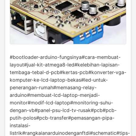
#bootloader-arduino-fungsinya
#cara-membuat-
layout
#jual-kit-atmega8-led
#kelebihan-lapisan-
tembaga-tebal-d-pcb
#kertas-pcb
#konverter-vga-
komputer-ke-lcd-laptop-bekas
#led-untuk-
penerangan-rumah
#memasang-relay-
arduino
#membuat-lcd-laptop-menjadi-
monitor
#modif-lcd-laptop
#monitoring-suhu-
dengan-vb
#panel-psu-lcd-tv-rusak
#pcb
#pcb-
putih-polos
#pcb-transfer
#pemasangan-pipa-
instalasi-
listrik
#rangkaianarduinodenganftdi
#schematic
#tips-