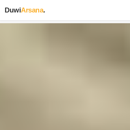
Duwi
Arsana
.