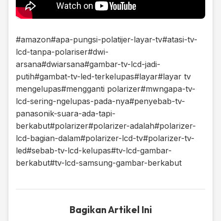
#amazon
#apa-pungsi-polatijer-layar-tv
#atasi-tv-
lcd-tanpa-polariser
#dwi-
arsana
#dwiarsana
#gambar-tv-lcd-jadi-
putih
#gambat-tv-led-terkelupas
#layar
#layar tv
mengelupas
#mengganti polarizer
#mwngapa-tv-
lcd-sering-ngelupas-pada-nya
#penyebab-tv-
panasonik-suara-ada-tapi-
berkabut
#polarizer
#polarizer-adalah
#polarizer-
lcd-bagian-dalam
#polarizer-lcd-tv
#polarizer-tv-
led
#sebab-tv-lcd-kelupas
#tv-lcd-gambar-
berkabut
#tv-lcd-samsung-gambar-berkabut
Bagikan Artikel Ini