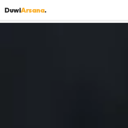
Duwi
Arsana
.