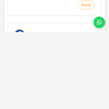
Reply
24 Agustus 2020 pukul 19.29
Biasa nya dimna ada jual dan pasang nya
bg
Reply
30 Agustus 2020 pukul 18.35