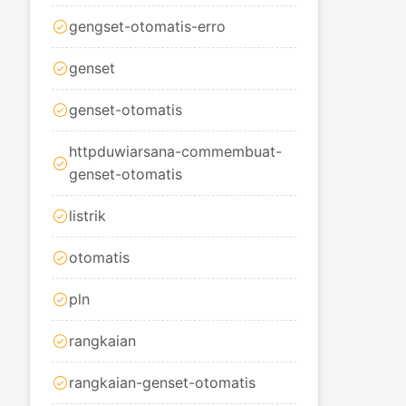
gengset-otomatis-erro
genset
genset-otomatis
httpduwiarsana-commembuat-
genset-otomatis
listrik
otomatis
pln
rangkaian
rangkaian-genset-otomatis