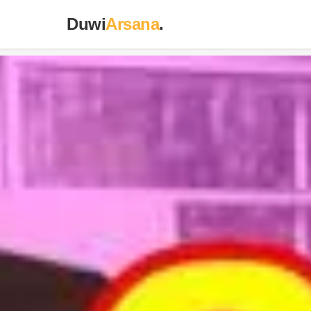
Duwi
Arsana
.