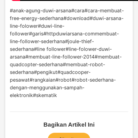
#anak-agung-duwi-arsana
#cara
#cara-membuat-
free-energy-sederhana
#download
#duwi-arsana-
line-folower
#duwi-line-
follower
#garis
#httpduwiarsana-commembuat-
line-follower-sederhana
#joule-thief-
sederhana
#line follower
#line-folower-duwi-
arsana
#membuat-line-follower-2014
#membuat-
quadcopter-sederhana
#membuat-robot-
sederhana
#pengikut
#quadcooper-
pesawat
#rangkaian
#robot
#robot-sederhana-
dengan-menggunakan-sampah-
elektronik
#skematik
Bagikan Artikel Ini