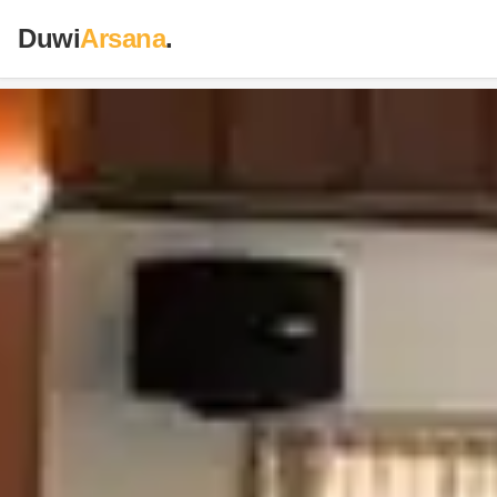
Duwi
Arsana
.