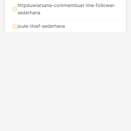
httpduwiarsana-commembuat-line-follower-
sederhana
joule-thief-sederhana
line follower
line-folower-duwi-arsana
membuat-line-follower-2014
membuat-quadcopter-sederhana
membuat-robot-sederhana
pengikut
quadcooper-pesawat