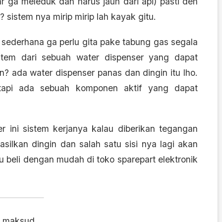
r ga meleduk dan harus jauh dari api) pasti deh
 sistem nya mirip mirip lah kayak gitu.
g sederhana ga perlu gita pake tabung gas segala
stem dari sebuah water dispenser yang dapat
n? ada water dispenser panas dan dingin itu lho.
api ada sebuah komponen aktif yang dapat
er ini sistem kerjanya kalau diberikan tegangan
silkan dingin dan salah satu sisi nya lagi akan
u beli dengan mudah di toko sparepart elektronik
a maksud.