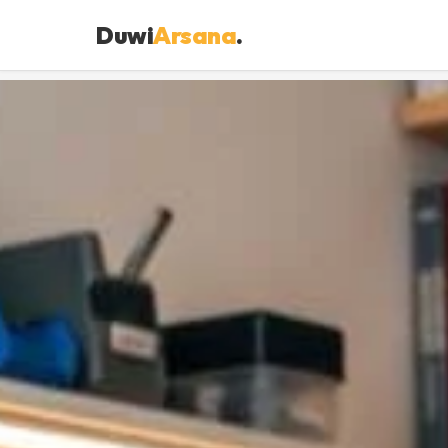
Duwi
Arsana
.