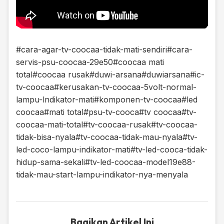
#cara-agar-tv-coocaa-tidak-mati-sendiri
#cara-
servis-psu-coocaa-29e50
#coocaa mati
total
#coocaa rusak
#duwi-arsana
#duwiarsana
#ic-
tv-coocaa
#kerusakan-tv-coocaa-5volt-normal-
lampu-lndikator-mati
#komponen-tv-coocaa
#led
coocaa
#mati total
#psu-tv-cooca
#tv coocaa
#tv-
coocaa-mati-total
#tv-coocaa-rusak
#tv-coocaa-
tidak-bisa-nyala
#tv-coocaa-tidak-mau-nyala
#tv-
led-coco-lampu-indikator-mati
#tv-led-cooca-tidak-
hidup-sama-sekali
#tv-led-coocaa-model19e88-
tidak-mau-start-lampu-indikator-nya-menyala
Bagikan Artikel Ini