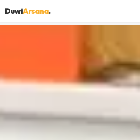
Duwi
Arsana
.