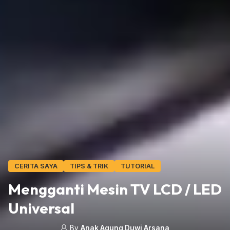
CERITA SAYA
TIPS & TRIK
TUTORIAL
Mengganti Mesin TV LCD / LED
Universal
By
Anak Agung Duwi Arsana