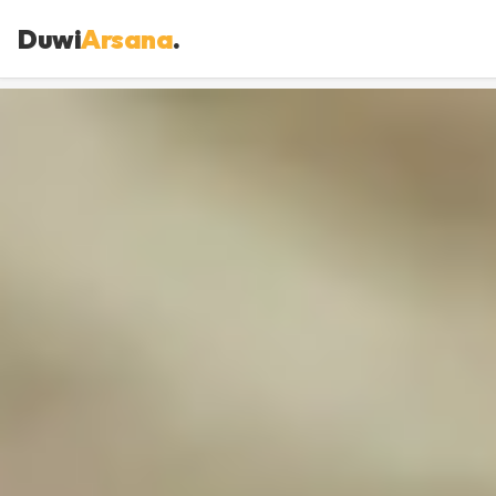
Duwi
Arsana
.