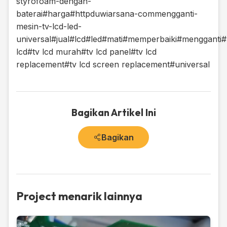
styrofoam-dengan-
baterai
#harga
#httpduwiarsana-commengganti-
mesin-tv-lcd-led-
universal
#jual
#lcd
#led
#mati
#memperbaiki
#mengganti
#
lcd
#tv lcd murah
#tv lcd panel
#tv lcd
replacement
#tv lcd screen replacement
#universal
Bagikan Artikel Ini
Bagikan
Project menarik lainnya