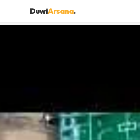
Duwi
Arsana
.