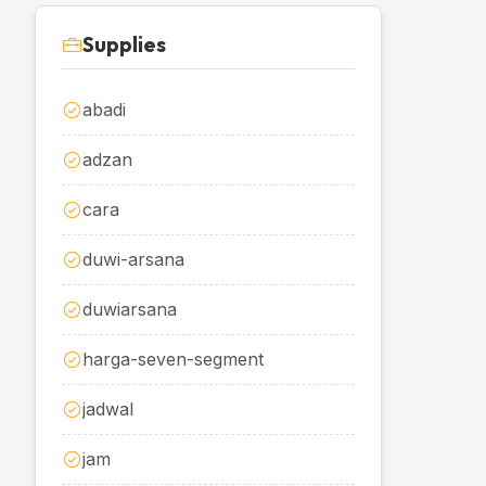
Supplies
abadi
adzan
cara
duwi-arsana
duwiarsana
harga-seven-segment
jadwal
jam