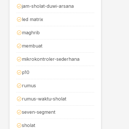
jam-sholat-duwi-arsana
led matrix
maghrib
membuat
mikrokontroler-sederhana
p10
rumus
rumus-waktu-sholat
seven-segment
sholat