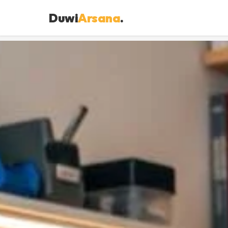
Duwi
Arsana
.