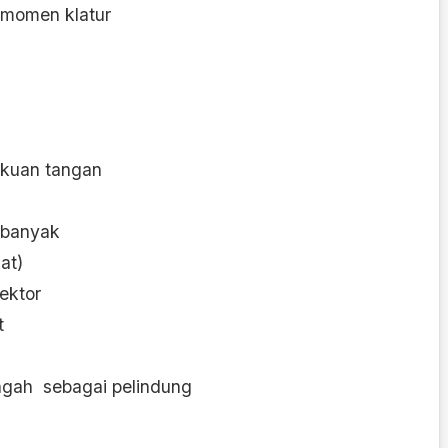
 momen klatur
ngkuan tangan
 banyak
at)
ektor
t
engah sebagai pelindung