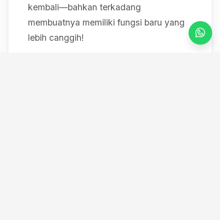
kembali—bahkan terkadang
membuatnya memiliki fungsi baru yang
lebih canggih!
Mulai dari bereksperimen dengan sistem
IoT berbasis Arduino, membedah mesin,
hingga merancang modul
custom
, saya
selalu mendokumentasikan setiap
eksperimen "gila" saya melalui blog ini
serta kanal YouTube saya. Selamat
datang di ruang kerja *out-of-the-box*
saya!