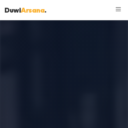
Duwi
Arsana
.