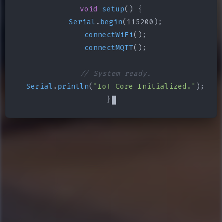
void
setup
() {

Serial
.
begin
(115200);

connectWiFi
();

connectMQTT
();

// System ready.
Serial
.
println
(
"IoT Core Initialized."
);

}