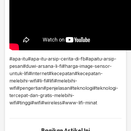
#apa-itu
#apa-itu-arsip-cerita-di-fb
#apaitu-arsip-
pesan
#duwi-arsana-li-fi
#harga-image-sensor-
untuk-lifi
#internet
#kecepatan
#kecepatan-
melebihi-wifi
#li-fi
#lifi
#melebihi-
wifi
#pengertian
#penjelasan
#teknologi
#teknologi-
tercepat-dan-gratis-melebihi-
wifi
#tinggi
#wifi
#wireless
#www-lifi-minat
Bagikan Artikel Ini