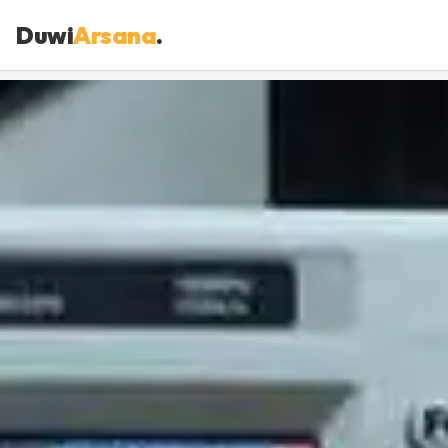
Duwi
Arsana
.