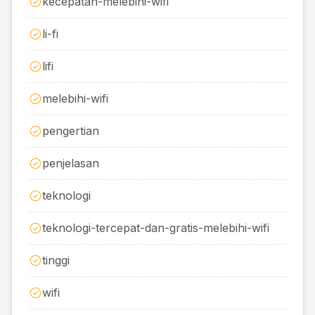
kecepatan-melebihi-wifi
li-fi
lifi
melebihi-wifi
pengertian
penjelasan
teknologi
teknologi-tercepat-dan-gratis-melebihi-wifi
tinggi
wifi