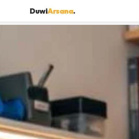
Duwi
Arsana
.