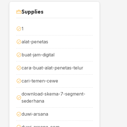
Supplies
1
alat-penetas
buat-jam-digital
cara-buat-alat-penetas-telur
cari-temen-cewe
download-skema-7-segment-
sederhana
duwi-arsana