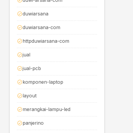
duwi-arsana-com
duwiarsana
duwiarsana-com
httpduwiarsana-com
jual
jual-pcb
komponen-laptop
layout
merangkai-lampu-led
panjerino