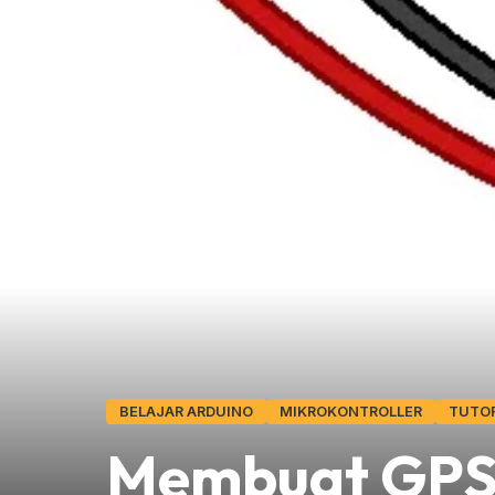
BELAJAR ARDUINO
MIKROKONTROLLER
TUTOR
Membuat GPS 