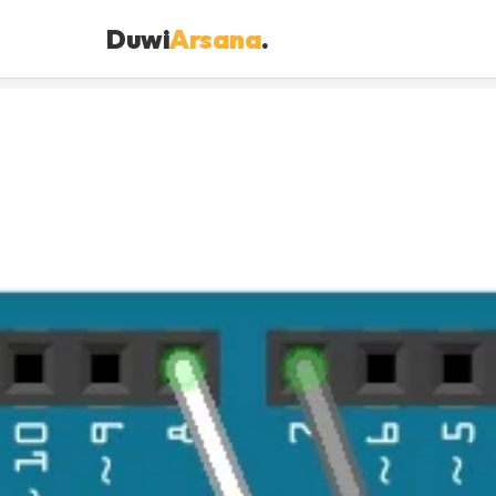
Duwi
Arsana
.