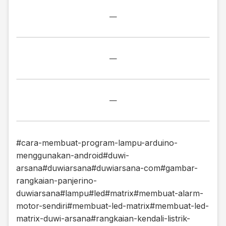
—
—
—
#cara-membuat-program-lampu-arduino-
menggunakan-android
#duwi-
arsana
#duwiarsana
#duwiarsana-com
#gambar-
rangkaian-panjerino-
duwiarsana
#lampu
#led
#matrix
#membuat-alarm-
motor-sendiri
#membuat-led-matrix
#membuat-led-
matrix-duwi-arsana
#rangkaian-kendali-listrik-