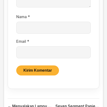
Nama
*
Email
*
← Menyalakan Lampu dengan Android
Seven Segment Panjerino →