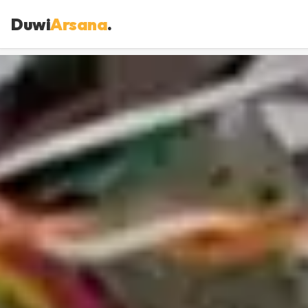
Duwi
Arsana
.