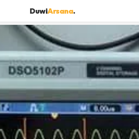
Duwi
Arsana
.