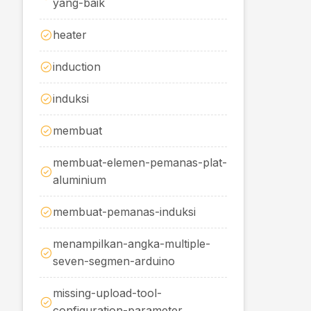
yang-baik
heater
induction
induksi
membuat
membuat-elemen-pemanas-plat-
aluminium
membuat-pemanas-induksi
menampilkan-angka-multiple-
seven-segmen-arduino
missing-upload-tool-
configuration-parameter