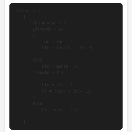
if(year > 7)

    {

        thn = year - 7;

        if(month < 6)

        {

            thn = thn - 1;

            bln = (month + 12)- 6;

        }

        else

            bln = month - 6;

        if(date < 11)

        {

            bln = bln - 1;

            hr = (date + 30)- 11;

        }

        else

            hr = date - 11;

    }