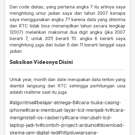
Dari code diatas, yang pertama angka 7 itu artinya saya
menghitung umur jadian saya dari tahun 2007. kenapa
saya menggunakan angka 7? karena data yang diterima
dari RTC tidak bisa menampilkan tahun secara lengkap
(2007) melainkan maksimal dua digit angka (jika 2007
berarti 7, untuk 2011 berarti 11). angka 6 berarti saya
menghitung juga dari bulan 6 dan 11 berarti tanggal saya
jadian.
Saksikan Videonya Disini
Untuk year, month dan date merupakan data terkini yang
diambil langsung dari RTC sehingga perhitungan usia
adalah realtime saat itu juga.
#algoritma
#belajar-atmega-8
#cara-buka-casing-
iphone
#cara-membuat-layar-lcd-menjadi-tv
#cara-
menginstall-os-rasberry
#cara-merubah-lcd-
laptop-jadi-tv
#contoh-project-arduino
#download-
skema-jam-digital-led
#httpduwiarsana-