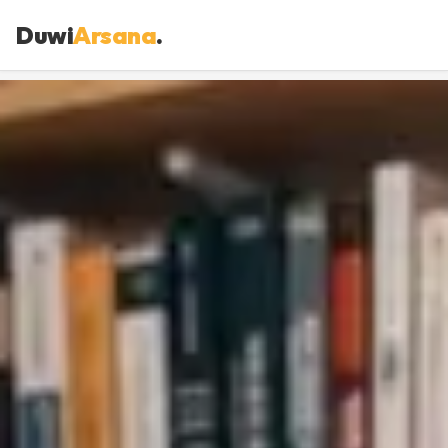
Duwi
Arsana
.