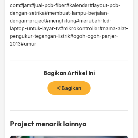
com
#jam
#jual-pcb-fiber
#kalender
#layout-pcb-
dengan-setrika
#membuat-lampu-berjalan-
dengan-project
#menghitung
#merubah-lcd-
laptop-untuk-layar-tv
#mikrokontroller
#nama-alat-
pengukur-tegangan-listrik
#ogoh-ogoh-panjer-
2013
#umur
Bagikan Artikel Ini
Bagikan
Project menarik lainnya