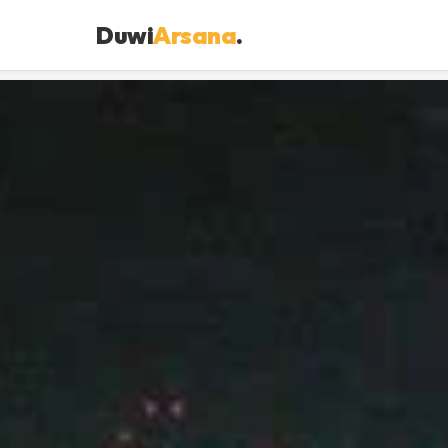
Duwi
Arsana
.