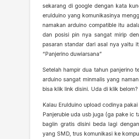
sekarang di google dengan kata kunc
erulduino yang komunikasinya meng
namakan arduino compatible itu adala
dan posisi pin nya sangat mirip de
pasaran standar dari asal nya yaitu i
“Panjerino duwiarsana”
Setelah hampir dua tahun panjerino t
arduino sangat minmalis yang namany
bisa
klik link disini
. Uda di klik belom
Kalau Erulduino upload codinya pakai 
Panjerubie uda usb juga (ga pake ic
bagiin gratis disini beda lagi deng
yang SMD, trus komunikasi ke komput