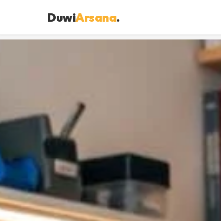
Duwi
Arsana
.