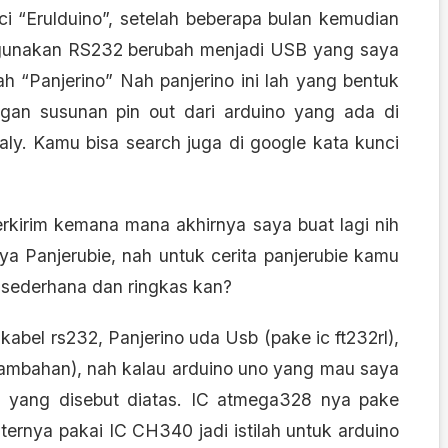
i “Erulduino”, setelah beberapa bulan kemudian
gunakan RS232 berubah menjadi USB yang saya
h “Panjerino” Nah panjerino ini lah yang bentuk
ngan susunan pin out dari arduino yang ada di
taly. Kamu bisa search juga di google kata kunci
erkirim kemana mana akhirnya saya buat lagi nih
a Panjerubie, nah untuk cerita panjerubie kamu
? sederhana dan ringkas kan?
kabel rs232, Panjerino uda Usb (pake ic ft232rl),
 tambahan), nah kalau arduino uno yang mau saya
an yang disebut diatas. IC atmega328 nya pake
ernya pakai IC CH340 jadi istilah untuk arduino