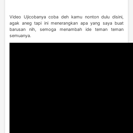
Video Ujicobanya coba deh kamu nonton dulu disini,
agak aneg tapi ini menerangkan apa yang saya buat
barusan nih, semoga menambah ide teman teman
semuanya.