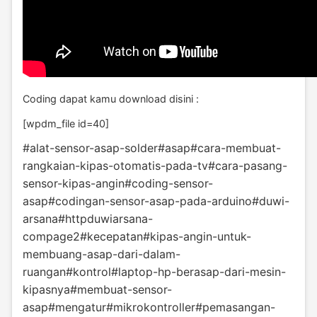
Coding dapat kamu download disini :
[wpdm_file id=40]
#alat-sensor-asap-solder
#asap
#cara-membuat-
rangkaian-kipas-otomatis-pada-tv
#cara-pasang-
sensor-kipas-angin
#coding-sensor-
asap
#codingan-sensor-asap-pada-arduino
#duwi-
arsana
#httpduwiarsana-
compage2
#kecepatan
#kipas-angin-untuk-
membuang-asap-dari-dalam-
ruangan
#kontrol
#laptop-hp-berasap-dari-mesin-
kipasnya
#membuat-sensor-
asap
#mengatur
#mikrokontroller
#pemasangan-