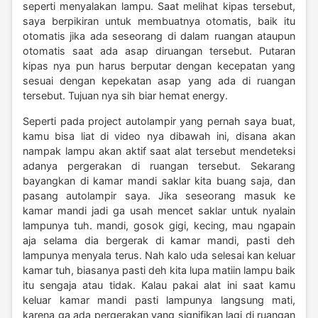
seperti menyalakan lampu. Saat melihat kipas tersebut,
saya berpikiran untuk membuatnya otomatis, baik itu
otomatis jika ada seseorang di dalam ruangan ataupun
otomatis saat ada asap diruangan tersebut. Putaran
kipas nya pun harus berputar dengan kecepatan yang
sesuai dengan kepekatan asap yang ada di ruangan
tersebut. Tujuan nya sih biar hemat energy.
Seperti pada project autolampir yang pernah saya buat,
kamu bisa liat di video nya dibawah ini, disana akan
nampak lampu akan aktif saat alat tersebut mendeteksi
adanya pergerakan di ruangan tersebut. Sekarang
bayangkan di kamar mandi saklar kita buang saja, dan
pasang autolampir saya. Jika seseorang masuk ke
kamar mandi jadi ga usah mencet saklar untuk nyalain
lampunya tuh. mandi, gosok gigi, kecing, mau ngapain
aja selama dia bergerak di kamar mandi, pasti deh
lampunya menyala terus. Nah kalo uda selesai kan keluar
kamar tuh, biasanya pasti deh kita lupa matiin lampu baik
itu sengaja atau tidak. Kalau pakai alat ini saat kamu
keluar kamar mandi pasti lampunya langsung mati,
karena ga ada pergerakan yang signifikan lagi di ruangan