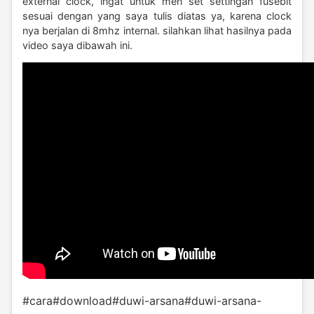
external clock, ingat untuk men set settingan fusebit
sesuai dengan yang saya tulis diatas ya, karena clock
nya berjalan di 8mhz internal. silahkan lihat hasilnya pada
video saya dibawah ini.
#cara
#download
#duwi-arsana
#duwi-arsana-