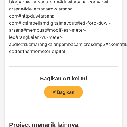
blog
#duwi-arsana-com
#duwiarsana-com
#dwi-
arsana
#dwiarsana
#dwiarsana-
com
#httpduwiarsana-
com
#icsimpeljamdigital
#layout
#led-foto-duwi-
arsana
#membuat
#modif-esr-meter-
led
#rangkaian-vu-meter-
audio
#skemarangkaianpembacamicrosdmp3
#skemati
code
#thermometer digital
Bagikan Artikel Ini
Bagikan
Project menarik lainnya