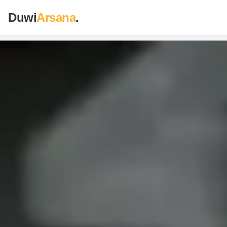
Duwi
Arsana
.