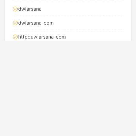
dwiarsana
dwiarsana-com
httpduwiarsana-com
icsimpeljamdigital
layout
led-foto-duwi-arsana
membuat
modif-esr-meter-led
rangkaian-vu-meter-audio
skemarangkaianpembacamicrosdmp3