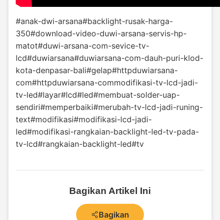
#anak-dwi-arsana
#backlight-rusak-harga-
350
#download-video-duwi-arsana-servis-hp-
matot
#duwi-arsana-com-sevice-tv-
lcd
#duwiarsana
#duwiarsana-com-dauh-puri-klod-
kota-denpasar-bali
#gelap
#httpduwiarsana-
com
#httpduwiarsana-commodifikasi-tv-lcd-jadi-
tv-led
#layar
#lcd
#led
#membuat-solder-uap-
sendiri
#memperbaiki
#merubah-tv-lcd-jadi-runing-
text
#modifikasi
#modifikasi-lcd-jadi-
led
#modifikasi-rangkaian-backlight-led-tv-pada-
tv-lcd
#rangkaian-backlight-led
#tv
Bagikan Artikel Ini
Bagikan