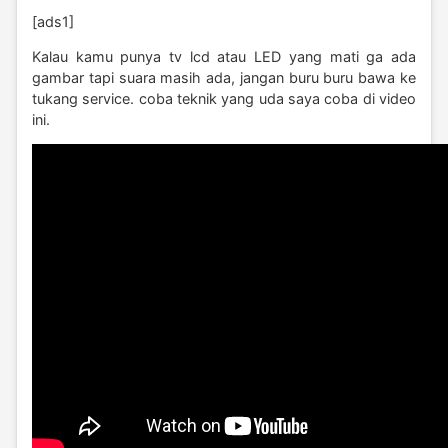
[ads1]
Kalau kamu punya tv lcd atau LED yang mati ga ada
gambar tapi suara masih ada, jangan buru buru bawa ke
tukang service. coba teknik yang uda saya coba di video
ini.