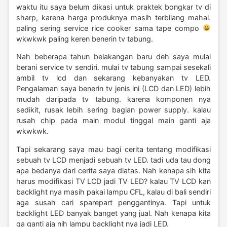
waktu itu saya belum dikasi untuk praktek bongkar tv di
sharp, karena harga produknya masih terbilang mahal.
paling sering service rice cooker sama tape compo
wkwkwk paling keren benerin tv tabung.
Nah beberapa tahun belakangan baru deh saya mulai
berani service tv sendiri. mulai tv tabung sampai sesekali
ambil tv lcd dan sekarang kebanyakan tv LED.
Pengalaman saya benerin tv jenis ini (LCD dan LED) lebih
mudah daripada tv tabung. karena komponen nya
sedikit, rusak lebih sering bagian power supply. kalau
rusah chip pada main modul tinggal main ganti aja
wkwkwk.
Tapi sekarang saya mau bagi cerita tentang modifikasi
sebuah tv LCD menjadi sebuah tv LED. tadi uda tau dong
apa bedanya dari cerita saya diatas. Nah kenapa sih kita
harus modifikasi TV LCD jadi TV LED? kalau TV LCD kan
backlight nya masih pakai lampu CFL, kalau di bali sendiri
aga susah cari sparepart penggantinya. Tapi untuk
backlight LED banyak banget yang jual. Nah kenapa kita
ga ganti aja nih lampu backlight nya jadi LED.