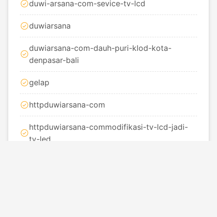
duwi-arsana-com-sevice-tv-lcd
duwiarsana
duwiarsana-com-dauh-puri-klod-kota-
denpasar-bali
gelap
httpduwiarsana-com
httpduwiarsana-commodifikasi-tv-lcd-jadi-
tv-led
layar
lcd
led