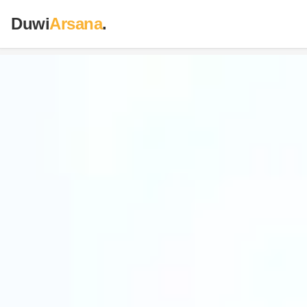
Duwi
Arsana
.