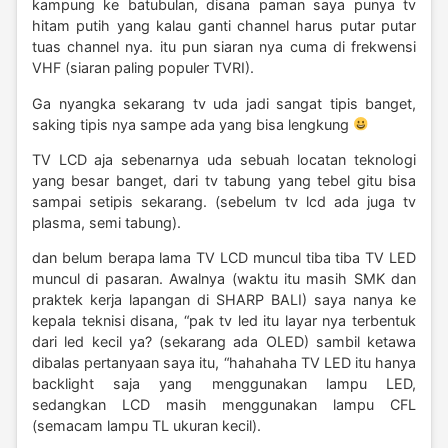
kampung ke batubulan, disana paman saya punya tv
hitam putih yang kalau ganti channel harus putar putar
tuas channel nya. itu pun siaran nya cuma di frekwensi
VHF (siaran paling populer TVRI).
Ga nyangka sekarang tv uda jadi sangat tipis banget,
saking tipis nya sampe ada yang bisa lengkung
TV LCD aja sebenarnya uda sebuah locatan teknologi
yang besar banget, dari tv tabung yang tebel gitu bisa
sampai setipis sekarang. (sebelum tv lcd ada juga tv
plasma, semi tabung).
dan belum berapa lama TV LCD muncul tiba tiba TV LED
muncul di pasaran. Awalnya (waktu itu masih SMK dan
praktek kerja lapangan di SHARP BALI) saya nanya ke
kepala teknisi disana, “pak tv led itu layar nya terbentuk
dari led kecil ya? (sekarang ada OLED) sambil ketawa
dibalas pertanyaan saya itu, “hahahaha TV LED itu hanya
backlight saja yang menggunakan lampu LED,
sedangkan LCD masih menggunakan lampu CFL
(semacam lampu TL ukuran kecil).